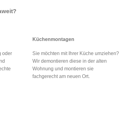
aweit?
Küchenmontagen
g oder
Sie möchten mit Ihrer Küche umziehen?
und
Wir demontieren diese in der alten
echte
Wohnung und montieren sie
fachgerecht am neuen Ort.
ttenes Angebot von uns.
 sparen Sie!