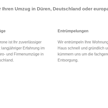
ür Ihren Umzug in Düren, Deutschland oder europ
üge
Entrümpelungen
ne ist Ihr zuverlässiger
Wir entrümpeln Ihre Wohnun
t langjähriger Erfahrung im
Haus schnell und gründlich 
üro- und Firmenumzüge in
kümmern uns um die fachger
schland.
Entsorgung.
e-Formular für ein individuell auf Sie zugeschni
ivatumzug oder Firmenumzug - mit Umzüge Krone