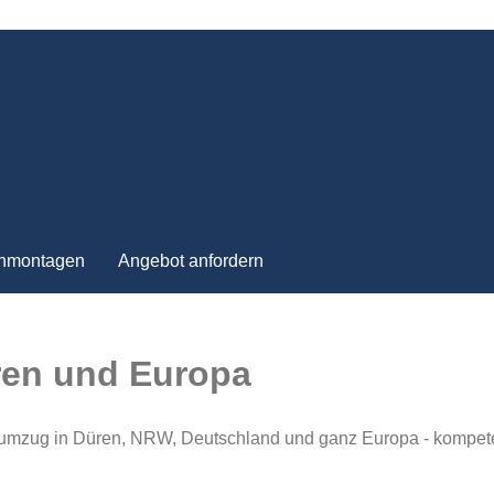
nmontagen
Angebot anfordern
ren und Europa
menumzug in Düren, NRW, Deutschland und ganz Europa - kompete