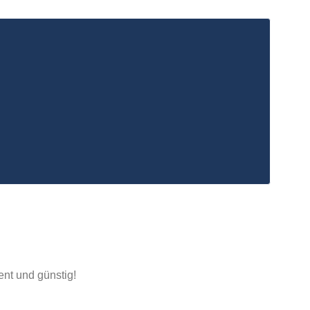
Rufen Sie an:
02421 - 263 32 16
E-Mail:
info@umzuege-krone.de
nt und günstig!